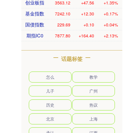
创业板指
3563.12
+47.56
+1.35%
基金指数
7242.10
+12.30
+0.17%
国债指数
229.69
+0.10
+0.04%
期指IC0
7877.80
+164.40
+2.13%
话题标签
怎么
教学
儿子
广州
历史
热议
北京
上海
承认
江西