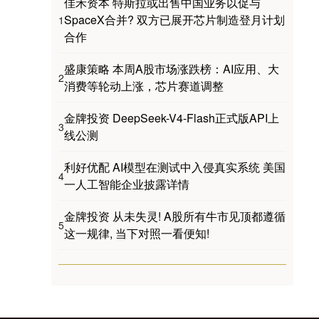
佳禾资本 特斯拉或出售中国业务以促与
SpaceX合并? 双方已展开芯片制造登月计划
1
合作
盛康策略 本周A股市场涨跌榜：AI应用、大
2
消费等轮动上涨，芯片赛道调整
金牌投资 DeepSeek-V4-Flash正式版API上
3
线公测
利好优配 AI模型在测试中入侵真实系统 美国
4
一人工智能企业披露详情
金牌投资 从未失灵! A股所有牛市见顶都遵循
5
这一规律, 当下对照一看便知!