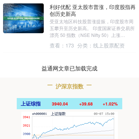
利好优配 亚太股市普涨，印度股指再
创历史新高
受亚太地区科技股普涨提振，印度股市周
五攀升至历史新高。 印度国家证券交易所
漂亮 50 指数（NSE Nifty 50）上涨
0.7%，收于 26328.55 点....
查看：
173
分类：
线上股票配资
益通网文章已加载完成
沪深京指数
上证综指
3940.04
+39.68
+1.02%