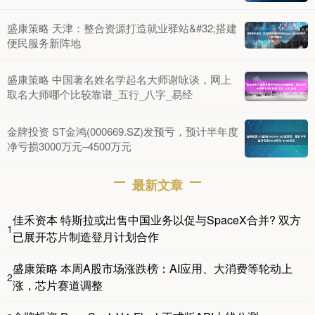
盛康策略 天津：整合资源打造就业驿站&#32;搭建
便民服务新阵地
盛康策略 中国著名姓名学起名大师谢咏谈，网上
取名大师哪个比较靠谱_五行_八字_易经
金牌投资 ST金鸿(000669.SZ)发预亏，预计半年度
净亏损3000万元–4500万元
最新文章
佳禾资本 特斯拉或出售中国业务以促与SpaceX合并? 双方
1
已展开芯片制造登月计划合作
盛康策略 本周A股市场涨跌榜：AI应用、大消费等轮动上
2
涨，芯片赛道调整