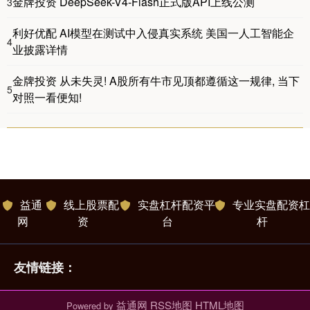
金牌投资 DeepSeek-V4-Flash正式版API上线公测
3
利好优配 AI模型在测试中入侵真实系统 美国一人工智能企
4
业披露详情
金牌投资 从未失灵! A股所有牛市见顶都遵循这一规律, 当下
5
对照一看便知!
益通
线上股票配
实盘杠杆配资平
专业实盘配资杠
网
资
台
杆
友情链接：
益通网
RSS地图
HTML地图
Powered by