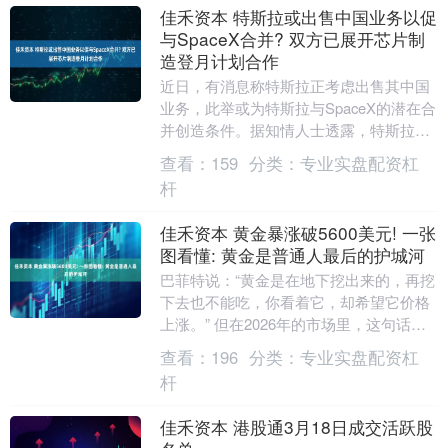
佳禾资本 特斯拉或出售中国业务以促
与SpaceX合并? 双方已展开芯片制
造登月计划合作
近日，有消息称特斯拉正考虑出售其中国
业务，此举或为特斯拉与SpaceX的潜在合
并创造条件。据知情人士透露，特斯拉首
席执行官埃隆·马斯克近年来已指示公司高
查看：
159
分类：
专业实盘配资杠
层对美国....
杆
佳禾资本 黄金暴涨破5600美元! 一张
图看懂: 黄金是普通人最后的护城河
巴菲特说：“黄金是在地下挖出来的，再挖
下去也不能吃，你看着它，却希望它价格
上涨。” 但在2026年的市场里，这句话要
加个后缀——在全球动荡、美元波动的时
查看：
196
分类：
专业实盘配资杠
代，黄金....
杆
佳禾资本 港股通3月18日成交活跃股