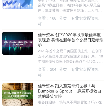
朵朵10岁生日宴，离婚4年的俩人罕见合
体，董璇带着小酒窝惊喜到场，五人同框
笑得一脸灿烂，没有半分尴尬，氛围感直
查看：
168
分类：
专业实盘配资杠
接拉满！ 图片....
杆
佳禾资本 创下2020年以来最佳年度
表现后 美债在新年首个交易日延续涨
势
2026年首个交易日美国国债上涨，在创下
五年来最佳年度回报后迎来良好开局。 10
年期国债收益率下跌2个基点至4.15%，扭
转了早盘涨势。30年期国债收益率下跌
查看：
204
分类：
专业实盘配资杠
1....
杆
佳禾资本 踏入蘑菇奇幻世界！与
Bumpkin & Sprout 一起展开拯救自
然的爆笑冒险
准备好迎接一场与众不同的冒险了吗？在