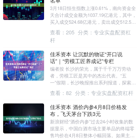
名单
3月18日恒生指数上涨0.61%，南向资金全
天合计成交金额为1037.19亿港元，其中，
买入成交524.68亿港元，卖出成交512.51
亿港元，合计净买入金额1....
查看：
205
分类：
专业实盘配资杠
杆
佳禾资本 让沉默的物证“开口说
话”｜“劳模工匠养成记”专栏
编者按 长沙的荣光，属于千千万万劳动
者，劳模工匠是其中的杰出代表。“五
一”假期，长沙晚报推出系列报道，探索劳
模工匠的养成密码，致敬每一位平凡岗位
查看：
82
分类：
专业实盘配资杠杆
上的奋斗者。 人....
佳禾资本 酒价内参4月8日价格发
布，飞天茅台下跌3元
新浪财经“酒价内参”过去24小时收集的数
据显示，中国白酒市场主要单品的终端零
售均价在4月8日整体小幅回落。如果主要