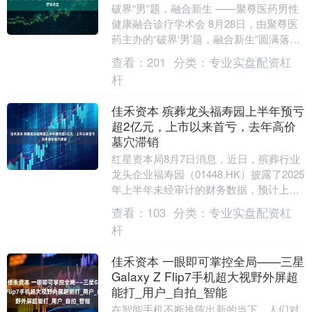
破界“男”题，融合新生 ——聚尊医药男性
健康融合诊疗学术会 8月28日，由聚尊医
药主办的“破界‘男’题，融合新生”圆满落
幕，强势定义男科新赛道，男性健康融合
查看：
201
分类：
专业实盘配资杠
诊疗....
杆
佳禾资本 殡葬龙头福寿园上半年预亏
超2亿元，上市以来首亏，去年高价
墓穴滞销
红星资本局8月7日消息，近日，殡葬行业
龙头企业福寿园（01448.HK）披露了2025
年上半年未经审计的财务数据，预计上半
年的净亏损约为2.35亿元到2.65亿....
查看：
103
分类：
专业实盘配资杠
杆
佳禾资本 一眼即可掌控全局——三星
Galaxy Z Flip7手机超大视野外屏超
能打_用户_自拍_智能
在智能手机不断推陈出新的当下，人们对