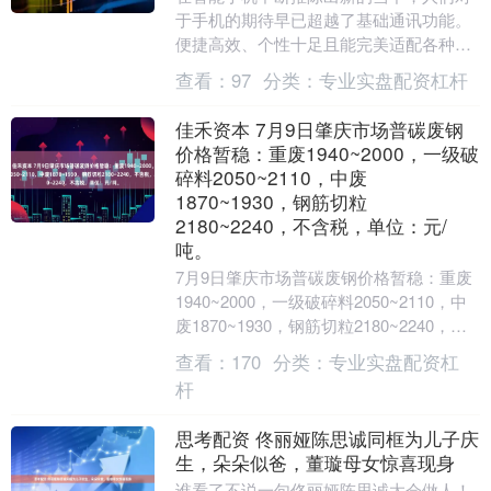
于手机的期待早已超越了基础通讯功能。
便捷高效、个性十足且能完美适配各种生
活场景的手机，成为了众多消费者的心头
查看：
97
分类：
专业实盘配资杠杆
好。2025年7....
佳禾资本 7月9日肇庆市场普碳废钢
价格暂稳：重废1940~2000，一级破
碎料2050~2110，中废
1870~1930，钢筋切粒
2180~2240，不含税，单位：元/
吨。
7月9日肇庆市场普碳废钢价格暂稳：重废
1940~2000，一级破碎料2050~2110，中
废1870~1930，钢筋切粒2180~2240，不
含税，单位：元/吨....
查看：
170
分类：
专业实盘配资杠
杆
思考配资 佟丽娅陈思诚同框为儿子庆
生，朵朵似爸，董璇母女惊喜现身
谁看了不说一句佟丽娅陈思诚太会做人！