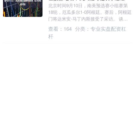
北京时间9月10日，南美预选赛小组赛第
18轮，厄瓜多尔1-0阿根廷。赛后，阿根廷
门将达米安-马丁内斯接受了采访。 谈及
本场比赛，达米安-马丁内斯表示：“这是
查看：
164
分类：
专业实盘配资杠
一场....
杆
沪深京指数
上证综指
3915.92
+15.57
+0.40%