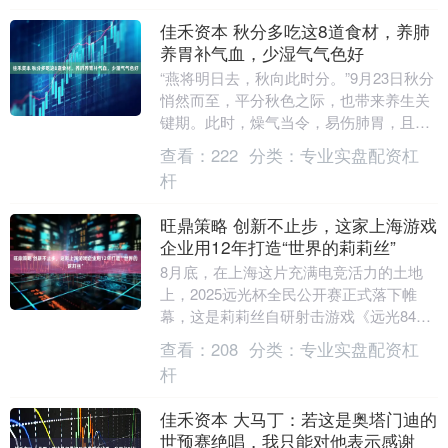
佳禾资本 秋分多吃这8道食材，养肺
养胃补气血，少湿气气色好
​“燕将明日去，秋向此时分。”9月23日秋分
悄然而至，平分秋色之际，也带来养生关
键期。此时，燥气当令，易伤肺胃，且湿
气未消。顺应天时，多吃特定食材能养肺
查看：
222
分类：
专业实盘配资杠
养胃、补....
杆
旺鼎策略 创新不止步，这家上海游戏
企业用12年打造“世界的莉莉丝”
8月底，在上海这片充满电竞活力的土地
上，2025远光杯全民公开赛正式落下帷
幕，这是莉莉丝自研射击游戏《远光84》
今年公测后的首次线下赛事。同月，莉莉
查看：
208
分类：
专业实盘配资杠
丝为首款游戏....
杆
佳禾资本 大马丁：若这是奥塔门迪的
世预赛绝唱，我只能对他表示感谢