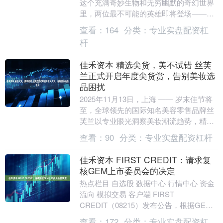
这个充满奇妙生物和无穷幽默的奇幻世界
里，两位最不可能的英雄即将登场——他
们就是我们的无忧无虑蘑菇伙伴：
查看：
164
分类：
专业实盘配资杠
Bumpkin和Spr....
杆
佳禾资本 精选尖货，美不试错 丝芙
兰正式开启年度尖货赏，告别美妆选
品困扰
2025年11月13日，上海 —— 岁末佳节将
至，全球领先的国际知名美容零售品牌丝
芙兰以专业眼光洞察美妆潮流趋势，精心
打造2025丝芙兰年度尖货赏，一场年末好
查看：
90
分类：
专业实盘配资杠杆
物....
佳禾资本 FIRST CREDIT：请求复
核GEM上市委员会的决定
热点栏目 自选股 数据中心 行情中心 资金
流向 模拟交易 客户端 FIRST
CREDIT（08215）发布公告，根据GEM
上市规则第四章，公司有权自发出除牌
查看：
172
分类：
专业实盘配资杠