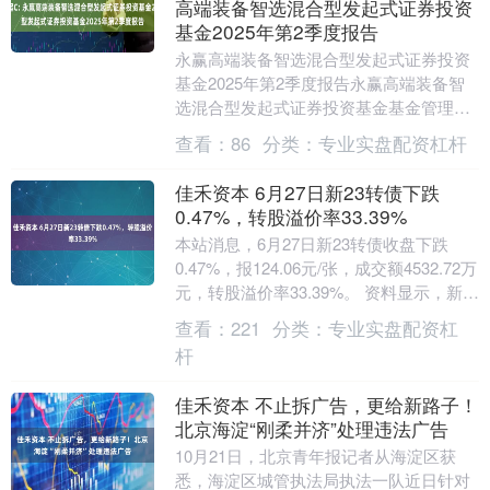
高端装备智选混合型发起式证券投资
基金2025年第2季度报告
永赢高端装备智选混合型发起式证券投资
基金2025年第2季度报告永赢高端装备智
选混合型发起式证券投资基金基金管理
人：永 赢 基 金管理有限公司基金托管
查看：
86
分类：
专业实盘配资杠杆
人：招商银行....
佳禾资本 6月27日新23转债下跌
0.47%，转股溢价率33.39%
本站消息，6月27日新23转债收盘下跌
0.47%，报124.06元/张，成交额4532.72万
元，转股溢价率33.39%。 资料显示，新
23转债信用级别为“AA....
查看：
221
分类：
专业实盘配资杠
杆
佳禾资本 不止拆广告，更给新路子！
北京海淀“刚柔并济”处理违法广告
10月21日，北京青年报记者从海淀区获
悉，海淀区城管执法局执法一队近日针对