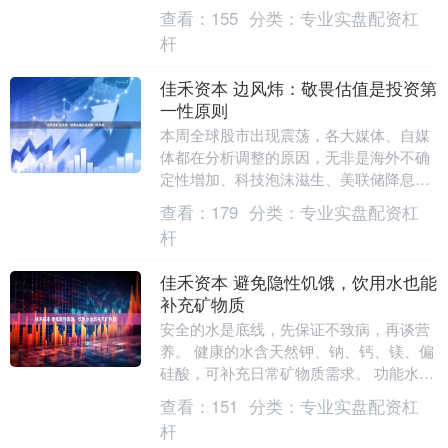
单品各取一瓶整体打包售卖，今日总售价
查看：
155
分类：
专业实盘配资杠
为9933....
杆
佳禾资本 边风炜：敬畏估值是投资第
一性原则
本周全球股市出现震荡，各大媒体、自媒
体都在分析调整的原因，无非是海外不确
定性增加、科技泡沫滋生、美联储降息放
缓、基金漂移风格回归等，但在我们看
查看：
179
分类：
专业实盘配资杠
来，一切都是借口而....
杆
佳禾资本 避免隐性饥饿，饮用水也能
补充矿物质
安全的水是底线，先保证不致病，再谈营
养。 健康的水含天然钾、钠、钙、镁、偏
硅酸，可补充日常矿物质需求。 功能水在
前两层基础上，提升抗氧化与还原力，但
查看：
151
分类：
专业实盘配资杠
非人人必需。....
杆