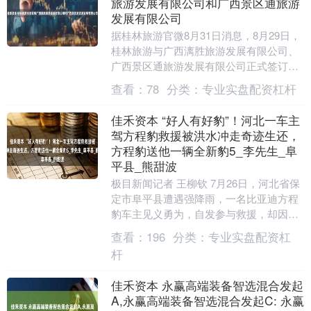
旅游发展有限公司和广西景区通旅游
发展有限公司
据桂林旅游官微8月31日消息，8月29日，
桂林旅游与广西漓胜旅游发展有限公司、
广西景区通旅游发展有限公司正式签订收
购协议，收购两家公司100%股权。 发布
查看：
78
分类：
专业实盘配资杠杆
于：上....
佳禾资本 “好人有好豹”！河北一车主
驾方程豹救援被洪水冲走奇迹生还，
方程豹送他一辆全新豹5_李先生_阜
平县_熊甜波
极目新闻记者 王柳钦 7月26日，河北省保
定市阜平县遭遇强降雨，一名比亚迪方程
豹车主见义勇为，自发参与救援，却因水
势太大遇险，最终脱困成功。7月27日，
查看：
196
分类：
专业实盘配资杠
方程豹总....
杆
佳禾资本 永赢高端装备智选混合发起
A,永赢高端装备智选混合发起C: 永赢