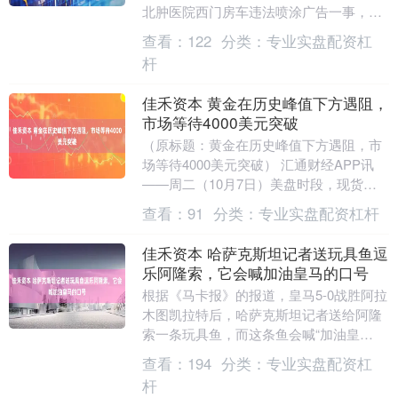
北肿医院西门房车违法喷涂广告一事，开
展了一场兼具严格执法与温情服务的治理
查看：
122
分类：
专业实盘配资杠
行动。执法人员....
杆
佳禾资本 黄金在历史峰值下方遇阻，
市场等待4000美元突破
（原标题：黄金在历史峰值下方遇阻，市
场等待4000美元突破） 汇通财经APP讯
——周二（10月7日）美盘时段，现货黄
金延续历史性涨势，盘中触及近3991美元
查看：
91
分类：
专业实盘配资杠杆
的历....
佳禾资本 哈萨克斯坦记者送玩具鱼逗
乐阿隆索，它会喊加油皇马的口号
根据《马卡报》的报道，皇马5-0战胜阿拉
木图凯拉特后，哈萨克斯坦记者送给阿隆
索一条玩具鱼，而这条鱼会喊“加油皇
马”的口号。 报道称，哈维-阿隆索在赛后
查看：
194
分类：
专业实盘配资杠
新闻发布会....
杆