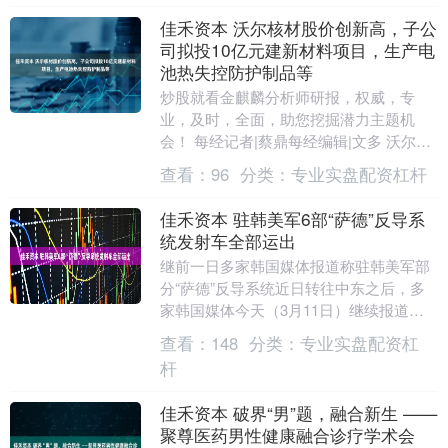
佳禾资本 沃尔核材股价创新高，子公
司拟投10亿元建新材料项目，生产电
池热失控防护制品等
炒股就看金麒麟分析师研报，权威，专
业，及时，全面，助您挖掘潜力主题机
会！ 每经记者|蔡鼎每经编辑|文多 沃尔核
材（002130.SZ，股价31.35元，市值39....
查看：
96
分类：
专业实盘配资杠杆
佳禾资本 驻韩美军6部“萨德”反导系
统发射车全部运出
继前一日多家韩国媒体报道称驻韩美军部
分“萨德”反导系统近日转往中东之后，多
家韩国媒体今天（3月11日）继续报道
称，有证据显示驻韩美军6台“萨德”反导系
查看：
148
分类：
专业实盘配资杠
统发射车已....
杆
佳禾资本 破界“男”题，融合新生 ——
聚尊医药男性健康融合诊疗学术会