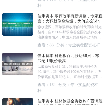
决....
杆
佳禾资本 殡葬改革有新调整，专家直
言：火葬就像烧垃圾，为何这么说？
静水流深，百年殡葬改革的时代回响 时光
荏苒，自1956年那场席卷全国的殡葬改革
浪潮席卷而来，中国人的身后事已悄然变
革近七载。一场看似微小的政策调整，却
查看：
86
分类：
专业实盘配资杠杆
如无声的春....
佳禾资本 科创板百元股达66只，寒
武纪-U股价最高
以最新收盘价计算，科创板平均股价为
40.18元，其中股价超100元的有66只，股
价最高的是寒武纪-U。 证券时报数据宝统
计显示，科创板股今日上涨的有253只，
查看：
131
分类：
专业实盘配资杠
下....
杆
佳禾资本 桂林旅游全资收购广西漓胜