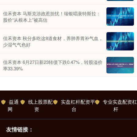
佳禾资本 马斯克涉政惹担忧！瑞银唱衰特斯拉：
股价“从根本上”被高估
佳禾资本 秋分多吃这8道食材，养肺养胃补气血，
少湿气气色好
佳禾资本 6月27日新23转债下跌0.47%，转股溢价
率33.39%
益通
线上股票配
实盘杠杆配资平
专业实盘配资杠
网
资
台
杆
友情链接：