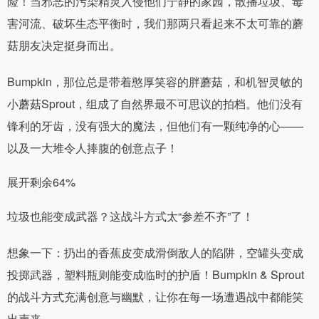
险！当邪恶的污染精灵入侵他们宁静的家园，散播垃圾、毒
害河流、破坏生态平衡时，我们那两只看起来不太可靠的蘑
菇朋友决定挺身而出。
Bumpkin，那位总是带着憨厚笑容的胖蘑菇，和机智灵敏的
小蘑菇Sprout，组成了自然界最不可思议的拍档。他们没有
锋利的牙齿，没有强大的魔法，但他们有一颗纯净的心——
以及一大堆令人捧腹的创意点子！
展开剩余64%
垃圾也能变成武器？这战斗方式太“参差不齐”了！
想象一下：扔出的香蕉皮变成滑倒敌人的陷阱，空罐头变成
投掷武器，塑料瓶则能变成临时的护盾！Bumpkin & Sprout
的战斗方式充满创意与幽默，让你在每一场遭遇战中都能笑
出声来。