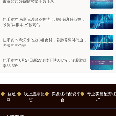
雷达配资 浮躁情绪是不良作风
佳禾资本 马斯克涉政惹担忧！瑞银唱衰特斯拉：
股价“从根本上”被高估
佳禾资本 秋分多吃这8道食材，养肺养胃补气血，
少湿气气色好
佳禾资本 6月27日新23转债下跌0.47%，转股溢价
率33.39%
益通
线上股票配
实盘杠杆配资平
专业实盘配资杠
网
资
台
杆