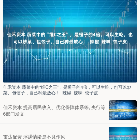
佳禾资本 蔬菜中的“维C之王”，是橙子的4倍，可以生吃，也可以炒
菜、包饺子，自己种最放心！_辣椒_辣味_饺子皮
佳禾资本 提高居民收入、优化保障体系等, 央行等
6部门发文!
雷达配资 浮躁情绪是不良作风