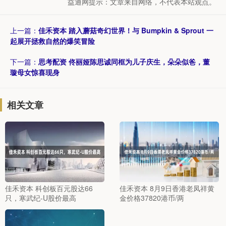
益通网提示：文章来自网络，不代表本站观点。
上一篇：
佳禾资本 踏入蘑菇奇幻世界！与 Bumpkin & Sprout 一
起展开拯救自然的爆笑冒险
下一篇：
思考配资 佟丽娅陈思诚同框为儿子庆生，朵朵似爸，董
璇母女惊喜现身
相关文章
佳禾资本 科创板百元股达66
佳禾资本 8月9日香港老凤祥黄
只，寒武纪-U股价最高
金价格37820港币/两