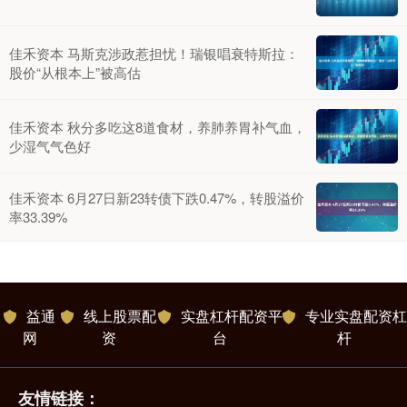
佳禾资本 马斯克涉政惹担忧！瑞银唱衰特斯拉：
股价“从根本上”被高估
佳禾资本 秋分多吃这8道食材，养肺养胃补气血，
少湿气气色好
佳禾资本 6月27日新23转债下跌0.47%，转股溢价
率33.39%
益通
线上股票配
实盘杠杆配资平
专业实盘配资杠
网
资
台
杆
友情链接：