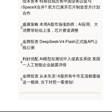
佳禾资本 特斯拉或出售中国业务以促与
SpaceX合并? 双方已展开芯片制造登月计划
1
合作
盛康策略 本周A股市场涨跌榜：AI应用、大
2
消费等轮动上涨，芯片赛道调整
金牌投资 DeepSeek-V4-Flash正式版API上
3
线公测
利好优配 AI模型在测试中入侵真实系统 美国
4
一人工智能企业披露详情
金牌投资 从未失灵! A股所有牛市见顶都遵循
5
这一规律, 当下对照一看便知!