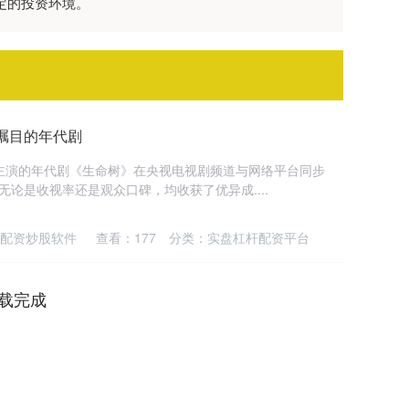
定的投资环境。
瞩目的年代剧
主演的年代剧《生命树》在央视电视剧频道与网络平台同步
论是收视率还是观众口碑，均收获了优异成....
配资炒股软件
查看：
177
分类：
实盘杠杆配资平台
载完成