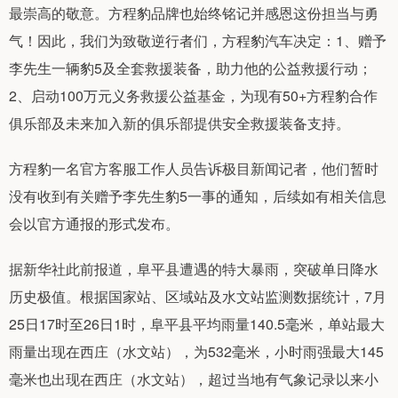
最崇高的敬意。方程豹品牌也始终铭记并感恩这份担当与勇
气！因此，我们为致敬逆行者们，方程豹汽车决定：1、赠予
李先生一辆豹5及全套救援装备，助力他的公益救援行动；
2、启动100万元义务救援公益基金，为现有50+方程豹合作
俱乐部及未来加入新的俱乐部提供安全救援装备支持。
方程豹一名官方客服工作人员告诉极目新闻记者，他们暂时
没有收到有关赠予李先生豹5一事的通知，后续如有相关信息
会以官方通报的形式发布。
据新华社此前报道，阜平县遭遇的特大暴雨，突破单日降水
历史极值。根据国家站、区域站及水文站监测数据统计，7月
25日17时至26日1时，阜平县平均雨量140.5毫米，单站最大
雨量出现在西庄（水文站），为532毫米，小时雨强最大145
毫米也出现在西庄（水文站），超过当地有气象记录以来小