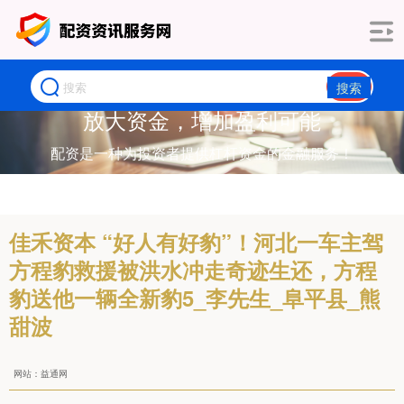
搜索
放大资金，增加盈利可能
配资是一种为投资者提供杠杆资金的金融服务！
佳禾资本 “好人有好豹”！河北一车主驾
方程豹救援被洪水冲走奇迹生还，方程
豹送他一辆全新豹5_李先生_阜平县_熊
甜波
网站：益通网