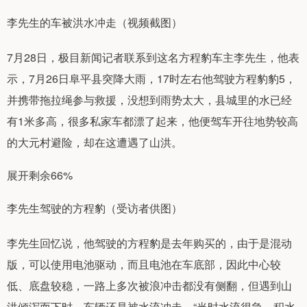
李先生的车被洪水冲走（视频截图）
7月28日，极目新闻记者联系到这名方程豹车主李先生，他表
示，7月26日阜平县突降大雨，17时左右他驾驶方程豹豹5，
并携带拖拉绳参与救援，没想到雨势太大，县城里的水已经
有1米多高，很多私家车都漂了起来，他便驾车开往地势较高
的大元村避险，却在这遭遇了山洪。
展开剩余66%
李先生驾驶的方程豹（受访者供图）
李先生回忆说，他驾驶的方程豹是去年购买的，由于是混动
版，可以使用电池驱动，而且电池在车底部，因此中心较
低、底盘较稳，一路上多次被浪冲击都没有侧翻，但遇到山
洪倾泻而下时，车辆还是被水流冲走，“当时水流很急，积水