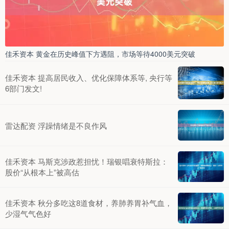
佳禾资本 黄金在历史峰值下方遇阻，市场等待4000美元突破
佳禾资本 提高居民收入、优化保障体系等, 央行等
6部门发文!
雷达配资 浮躁情绪是不良作风
佳禾资本 马斯克涉政惹担忧！瑞银唱衰特斯拉：
股价“从根本上”被高估
佳禾资本 秋分多吃这8道食材，养肺养胃补气血，
少湿气气色好