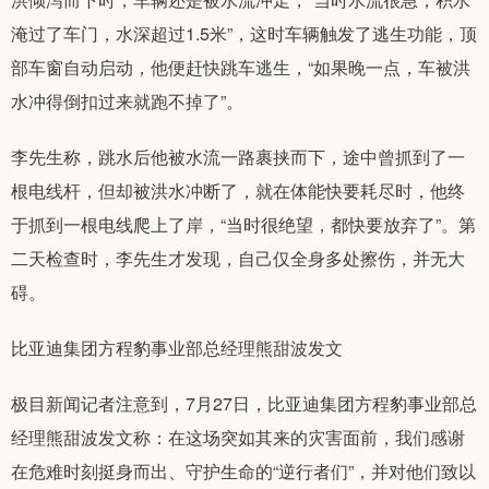
淹过了车门，水深超过1.5米”，这时车辆触发了逃生功能，顶
部车窗自动启动，他便赶快跳车逃生，“如果晚一点，车被洪
水冲得倒扣过来就跑不掉了”。
李先生称，跳水后他被水流一路裹挟而下，途中曾抓到了一
根电线杆，但却被洪水冲断了，就在体能快要耗尽时，他终
于抓到一根电线爬上了岸，“当时很绝望，都快要放弃了”。第
二天检查时，李先生才发现，自己仅全身多处擦伤，并无大
碍。
比亚迪集团方程豹事业部总经理熊甜波发文
极目新闻记者注意到，7月27日，比亚迪集团方程豹事业部总
经理熊甜波发文称：在这场突如其来的灾害面前，我们感谢
在危难时刻挺身而出、守护生命的“逆行者们”，并对他们致以