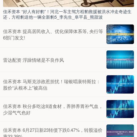
佳禾资本 “好人有好豹”！河北一车主驾方程豹救援被洪水冲走奇迹生
还，方程豹送他一辆全新豹5_李先生_阜平县_熊甜波
佳禾资本 提高居民收入、优化保障体系等, 央行等
6部门发文!
雷达配资 浮躁情绪是不良作风
佳禾资本 马斯克涉政惹担忧！瑞银唱衰特斯拉：
股价“从根本上”被高估
佳禾资本 秋分多吃这8道食材，养肺养胃补气血，
少湿气气色好
佳禾资本 6月27日新23转债下跌0.47%，转股溢价
率33.39%