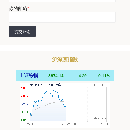
你的邮箱
*
提交评论
沪深京指数
上证综指
3874.14
-4.29
-0.11%