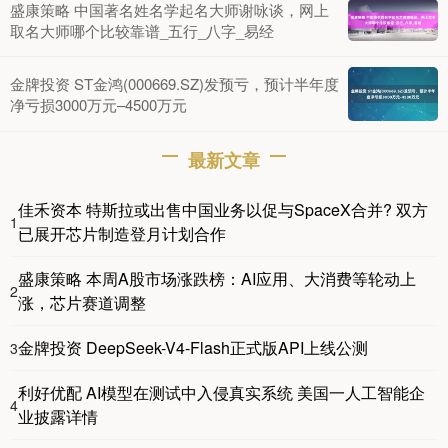
盛康策略 中国著名姓名学起名大师谢咏谈，网上
取名大师哪个比较靠谱_五行_八字_易经
金牌投资 ST金鸿(000669.SZ)发预亏，预计半年度
净亏损3000万元–4500万元
最新文章
佳禾资本 特斯拉或出售中国业务以促与SpaceX合并? 双方
1
已展开芯片制造登月计划合作
盛康策略 本周A股市场涨跌榜：AI应用、大消费等轮动上
2
涨，芯片赛道调整
金牌投资 DeepSeek-V4-Flash正式版API上线公测
3
利好优配 AI模型在测试中入侵真实系统 美国一人工智能企
4
业披露详情