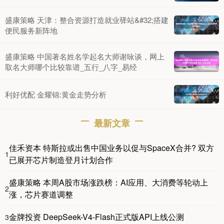
盛康策略 天津：整合资源打造就业驿站&#32;搭建
便民服务新阵地
盛康策略 中国著名姓名学起名大师谢咏谈，网上
取名大师哪个比较靠谱_五行_八字_易经
利好优配 金耀锦:黄金走势分析
最新文章
佳禾资本 特斯拉或出售中国业务以促与SpaceX合并? 双方
1
已展开芯片制造登月计划合作
盛康策略 本周A股市场涨跌榜：AI应用、大消费等轮动上
2
涨，芯片赛道调整
金牌投资 DeepSeek-V4-Flash正式版API上线公测
3