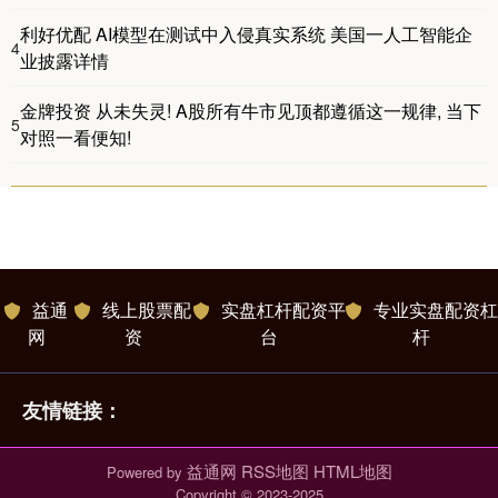
利好优配 AI模型在测试中入侵真实系统 美国一人工智能企
4
业披露详情
金牌投资 从未失灵! A股所有牛市见顶都遵循这一规律, 当下
5
对照一看便知!
益通
线上股票配
实盘杠杆配资平
专业实盘配资杠
网
资
台
杆
友情链接：
益通网
RSS地图
HTML地图
Powered by
Copyright
© 2023-2025