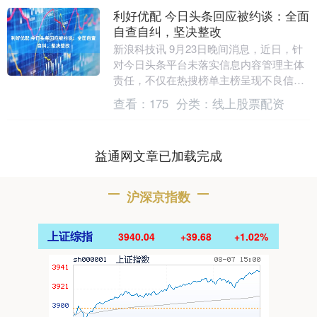
利好优配 今日头条回应被约谈：全面
自查自纠，坚决整改
新浪科技讯 9月23日晚间消息，近日，针
对今日头条平台未落实信息内容管理主体
责任，不仅在热搜榜单主榜呈现不良信息
内容，还在落地页面置顶呈现相关话题，
查看：
175
分类：
线上股票配资
破坏网络生态....
益通网文章已加载完成
沪深京指数
上证综指
3940.04
+39.68
+1.02%