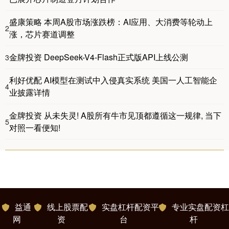
盛康策略 本周A股市场涨跌榜：AI应用、大消费等轮动上
2
涨，芯片赛道调整
金牌投资 DeepSeek-V4-Flash正式版API上线公测
3
利好优配 AI模型在测试中入侵真实系统 美国一人工智能企
4
业披露详情
金牌投资 从未失灵! A股所有牛市见顶都遵循这一规律, 当下
5
对照一看便知!
益通
线上股票配
实盘杠杆配资平
专业实盘配资杠
网
资
台
杆