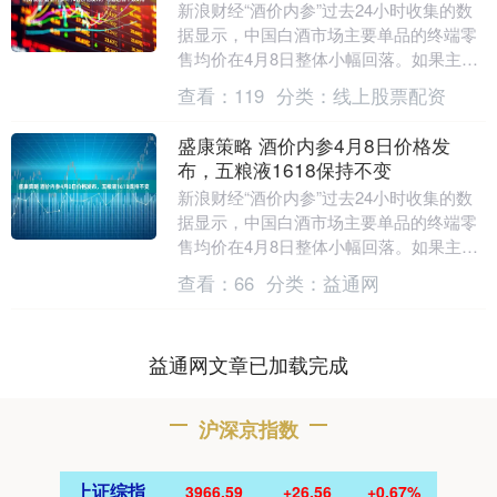
新浪财经“酒价内参”过去24小时收集的数
据显示，中国白酒市场主要单品的终端零
售均价在4月8日整体小幅回落。如果主要
单品各取一瓶整体打包售卖，今日总售价
查看：
119
分类：
线上股票配资
为9933....
盛康策略 酒价内参4月8日价格发
布，五粮液1618保持不变
新浪财经“酒价内参”过去24小时收集的数
据显示，中国白酒市场主要单品的终端零
售均价在4月8日整体小幅回落。如果主要
单品各取一瓶整体打包售卖，今日总售价
查看：
66
分类：
益通网
为9933....
益通网文章已加载完成
沪深京指数
上证综指
3966.59
+26.56
+0.67%