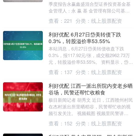
季度报告永赢鑫盛混合型证券投资基金基
金管理人：永 赢 基 金管理有限公司基金
托管人：兴业银行股份有限公司报告送出
查看：
221
分类：
线上股票配资
日期：2....
利好优配 6月27日岱美转债下跌
0.3%，转股溢价率53.55%
本站消息，6月27日岱美转债收盘下跌
0.3%，报117.92元/张，成交额2962.73万
元，转股溢价率53.55%。 资料显示，岱美
转债信用级别为“AA”，债....
查看：
137
分类：
线上股票配资
利好优配 江西一派出所院内变老乡晒
谷场，民警还帮忙收粮食
极目新闻记者 胡秀文 近日，江西赣州村民
在杰村派出所里晒稻谷，民警帮忙收的视
频引发关注。 视频截图 视频里民警讲
述：“那天有个老乡来到我们所里，问我们
查看：
152
分类：
线上股票配资
院子内的大....