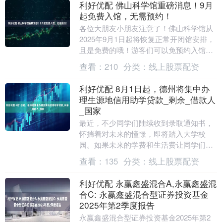
利好优配 佛山科学馆重磅消息！9月
起免费入馆，无需预约！
各位大朋友小朋友注意了！佛山科学馆从
2025年9月1日起将恢复正常开闭馆安排，
且是免费的哦！游客们可以免预约入馆，
享受科学的魅力。但是，周一和周二是闭
查看：
210
分类：
线上股票配资
馆的，记得....
利好优配 8月1日起，德州将集中办
理生源地信用助学贷款_剩余_借款人
_国家
最近，不少同学们陆续收到录取通知书，
怀揣着对未来的憧憬，即将踏入大学校
园。如果未来的学费和生活费让同学们和
你的家人倍感压力，别担心，国家生源地
查看：
135
分类：
线上股票配资
信用助学贷款来帮助....
利好优配 永赢鑫盛混合A,永赢鑫盛混
合C: 永赢鑫盛混合型证券投资基金
2025年第2季度报告
永赢鑫盛混合型证券投资基金2025年第2