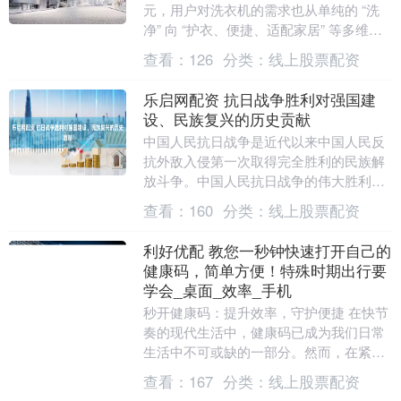
元，用户对洗衣机的需求也从单纯的 “洗
净” 向 “护衣、便捷、适配家居” 等多维体
验延伸。7月13日，主题为“同新向前 智
查看：
126
分类：
线上股票配资
净....
乐启网配资 抗日战争胜利对强国建
设、民族复兴的历史贡献
中国人民抗日战争是近代以来中国人民反
抗外敌入侵第一次取得完全胜利的民族解
放斗争。中国人民抗日战争的伟大胜利，
是中华民族从近代以来陷入深重危机走向
查看：
160
分类：
线上股票配资
伟大复兴的历史转....
利好优配 教您一秒钟快速打开自己的
健康码，简单方便！特殊时期出行要
学会_桌面_效率_手机
秒开健康码：提升效率，守护便捷 在快节
奏的现代生活中，健康码已成为我们日常
生活中不可或缺的一部分。然而，在紧急
时刻翻找健康码的窘境，相信每个人都经
查看：
167
分类：
线上股票配资
历过：排队做核....