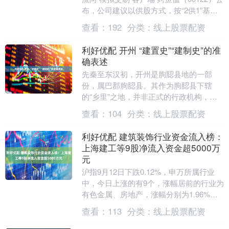
布，公司建议以供股方式，按“2供1”基准
向合资格股东发行最多约3553.....
查看：
192
分类：
线上股票配资
利好优配 开州 “建置史”“建制史”的准
确表述
先秦至东汉初，开州是朐䏰县地的一部
份，属巴郡朐䏰县。其作为朐䏰县下辖
的“乡里”之地，并非正式的行政机构，更
多是方位区域概念。 关于开州 “建置
查看：
104
分类：
线上股票配资
史”与“建制史”，....
利好优配 建筑装饰行业资金流入榜：
上海建工等9股净流入资金超5000万
元
沪指9月12日下跌0.12%，申万所属行业
中，今日上涨的有9个，涨幅居前的行业为
有色金属、房地产，涨幅分别为1.96%、
1.51%。建筑装饰行业今日上涨0.96....
查看：
113
分类：
线上股票配资