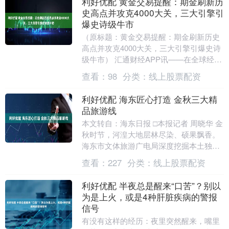
利好优配 黄金交易提醒：期金刷新历
史高点并攻克4000大关，三大引擎引
爆史诗级牛市
（原标题：黄金交易提醒：期金刷新历史
高点并攻克4000大关，三大引擎引爆史诗
级牛市） 汇通财经APP讯——在全球经济
不确定性笼罩之下，黄金作为传统避险资
查看：
98
分类：
线上股票配资
产再次展....
利好优配 海东匠心打造 金秋三大精
品旅游线
本文转自：海东日报 □本报记者 周晓华 金
秋时节，河湟大地层林尽染、硕果飘香。
海东市文体旅游广电局深度挖掘本土独特
文化资源、地域优势与人文风情，精心打
查看：
227
分类：
线上股票配资
造3条兼具....
利好优配 半夜总是醒来“口苦”？别以
为是上火，或是4种肝脏疾病的警报
信号
有没有这样的经历：夜里突然醒来，嘴里