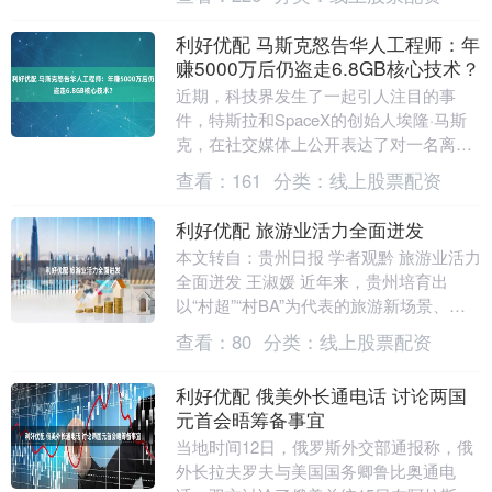
就....
利好优配 马斯克怒告华人工程师：年
赚5000万后仍盗走6.8GB核心技术？
近期，科技界发生了一起引人注目的事
件，特斯拉和SpaceX的创始人埃隆·马斯
克，在社交媒体上公开表达了对一名离职
员工的强烈不满。这位员工名叫李学宸，
查看：
161
分类：
线上股票配资
年仅29岁，....
利好优配 旅游业活力全面迸发
本文转自：贵州日报 学者观黔 旅游业活力
全面迸发 王淑媛 近年来，贵州培育出
以“村超”“村BA”为代表的旅游新场景、新
业态、新品牌，并因地制宜、积极探索，
查看：
80
分类：
线上股票配资
主动适....
利好优配 俄美外长通电话 讨论两国
元首会晤筹备事宜
当地时间12日，俄罗斯外交部通报称，俄
外长拉夫罗夫与美国国务卿鲁比奥通电