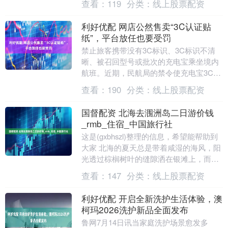
查看：
119
分类：
线上股票配资
旅客约17....
利好优配 网店公然售卖“3C认证贴
纸”，平台放任也要受罚
禁止旅客携带没有3C标识、3C标识不清
晰、被召回型号或批次的充电宝乘坐境内
航班。近期，民航局的禁令使充电宝3C认
证问题成了公众关注的话题。然而，部分
查看：
190
分类：
线上股票配资
商家却从此嗅....
国督配资 北海去涠洲岛二日游价钱
_rmb_住宿_中国旅行社
这是(gxbhszl)整理的信息，希望能帮助到
大家 北海的夏天总是带着咸湿的海风，阳
光透过棕榈树叶的缝隙洒在银滩上，而距
离海岸线二十多海里的涠洲岛，像一颗被
查看：
147
分类：
线上股票配资
海浪....
利好优配 开启全新洗护生活体验，澳
柯玛2026洗护新品全面发布
鲁网7月14日讯当家庭洗护场景愈发多