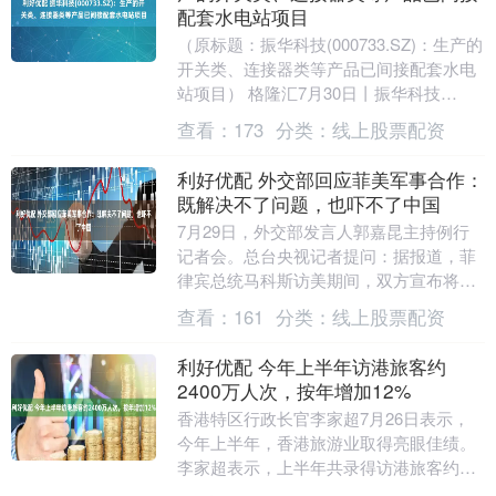
配套水电站项目
（原标题：振华科技(000733.SZ)：生产的
开关类、连接器类等产品已间接配套水电
站项目） 格隆汇7月30日丨振华科技
(000733.SZ)于投资者互动平台表....
查看：
173
分类：
线上股票配资
利好优配 外交部回应菲美军事合作：
既解决不了问题，也吓不了中国
7月29日，外交部发言人郭嘉昆主持例行
记者会。总台央视记者提问：据报道，菲
律宾总统马科斯访美期间，双方宣布将开
展军事合作，重申《美菲共同防御条约》
查看：
161
分类：
线上股票配资
适用于南海。马....
利好优配 今年上半年访港旅客约
2400万人次，按年增加12%
香港特区行政长官李家超7月26日表示，
今年上半年，香港旅游业取得亮眼佳绩。
李家超表示，上半年共录得访港旅客约
2400万人次，按年增加12%；其中，内地