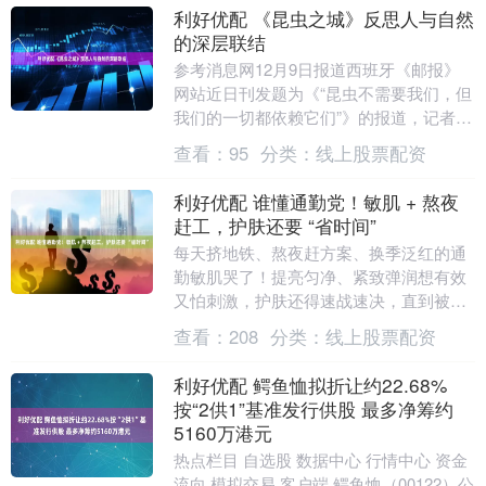
利好优配 《昆虫之城》反思人与自然
的深层联结
参考消息网12月9日报道西班牙《邮报》
网站近日刊发题为《“昆虫不需要我们，但
我们的一切都依赖它们”》的报道，记者是
埃凯茨·巴尔加斯。摘编如下： 彼得·库珀
查看：
95
分类：
线上股票配资
是当代....
利好优配 谁懂通勤党！敏肌 + 熬夜
赶工，护肤还要 “省时间”
每天挤地铁、熬夜赶方案、换季泛红的通
勤敏肌哭了！提亮匀净、紧致弹润想有效
又怕刺激，护肤还得速战速决，直到被闺
蜜按头安利 USETHINK，才发现 “自然 +
查看：
208
分类：
线上股票配资
科....
利好优配 鳄鱼恤拟折让约22.68%
按“2供1”基准发行供股 最多净筹约
5160万港元
热点栏目 自选股 数据中心 行情中心 资金
流向 模拟交易 客户端 鳄鱼恤（00122）公