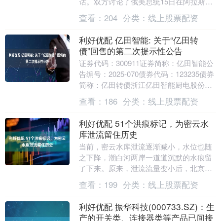
话。双方讨论了俄美总统15日在阿拉斯加
会晤的筹备工作相关事宜。双方一致认为
查看：
204
分类：
线上股票配资
领导人会晤将顺....
利好优配 亿田智能: 关于“亿田转
债”回售的第二次提示性公告
证券代码：300911证券简称：亿田智能公
告编号：2025-070债券代码：123235债券
简称：亿田转债浙江亿田智能厨电股份有
限公司本公司及董事会全体成员保证....
查看：
186
分类：
线上股票配资
利好优配 51个洪痕标记，为密云水
库泄流留住历史
当前，密云水库泄流逐渐减小，水位也随
之下降，潮白河两岸一道道沉默的水痕留
了下来。原来，泄流流量变小后，北京市
潮白河管理处组建的洪痕调查组沿着河道
查看：
199
分类：
线上股票配资
作业。3天的时间....
利好优配 振华科技(000733.SZ)：生
产的开关类、连接器类等产品已间接