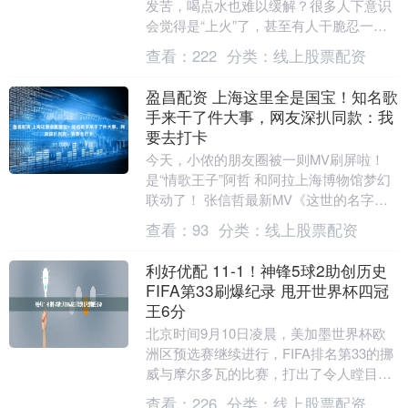
发苦，喝点水也难以缓解？很多人下意识
会觉得是“上火”了，甚至有人干脆忍一忍
就过去了，可事实上，口苦背后并非总
查看：
222
分类：
线上股票配资
是“小毛病”，它....
盈昌配资 上海这里全是国宝！知名歌
手来干了件大事，网友深扒同款：我
要去打卡
今天，小侬的朋友圈被一则MV刷屏啦！
是“情歌王子”阿哲 和阿拉上海博物馆梦幻
联动了！ 张信哲最新MV《这世的名字》
在上海博物馆东馆取景， 巧妙结合了上博
查看：
93
分类：
线上股票配资
的文....
利好优配 11-1！神锋5球2助创历史
FIFA第33刷爆纪录 甩开世界杯四冠
王6分
北京时间9月10日凌晨，美加墨世界杯欧
洲区预选赛继续进行，FIFA排名第33的挪
威与摩尔多瓦的比赛，打出了令人瞠目结
舌的比分：11-1。 仅仅上半场结束，挪威
查看：
226
分类：
线上股票配资