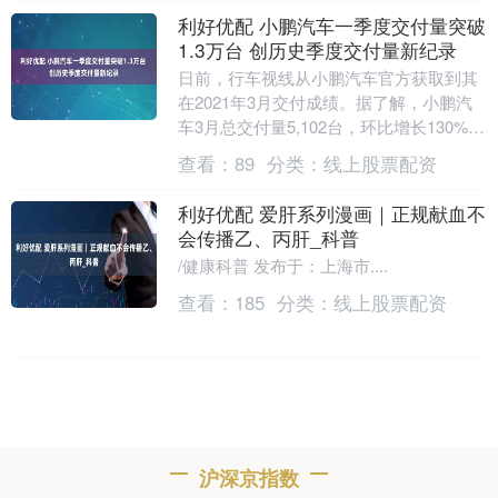
利好优配 小鹏汽车一季度交付量突破
1.3万台 创历史季度交付量新纪录
日前，行车视线从小鹏汽车官方获取到其
在2021年3月交付成绩。据了解，小鹏汽
车3月总交付量5,102台，环比增长130%，
同比增长384%。其中，P7交付2,8....
查看：
89
分类：
线上股票配资
利好优配 爱肝系列漫画｜正规献血不
会传播乙、丙肝_科普
/健康科普 发布于：上海市....
查看：
185
分类：
线上股票配资
沪深京指数