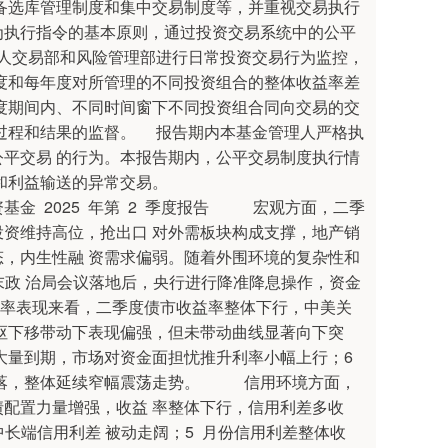
备选库管理制度和集中交易制度等，并重视交易执行
作为执行指令的基本原则，通过投资交易系统中的公平
人交易部和风险管理部进行日常投资交易行为监控，
度和每年度对所管理的不同投资组合的整体收益率差
度期间内、不同时间窗下不同投资组合同向交易的交
过程和结果的监督。 报告期内本基金管理人严格执
平交易 的行为。本报告期内，公平交易制度执行情
和利益输送的异常交易。
年第 2 季度报告 宏观方面，二季
资维持高位，抢出口 对外需板块构成支撑，地产销
，内生性融 资需求偏弱。随着外围环境的复杂性和
末政 治局会议落地后，央行进行降准降息操作，资金
率表现来看，二季度债市收益率整体下行，中美关
枢下移带动下表现偏强，但未带动曲线显著向下突
大量到期，市场对资金面担忧推升利率小幅上行；6
回落，整体延续窄幅震荡走势。 信用环境方面，
配置力量增强，收益 率整体下行，信用利差多收
长端信用利差 被动走阔；5 月份信用利差整体收