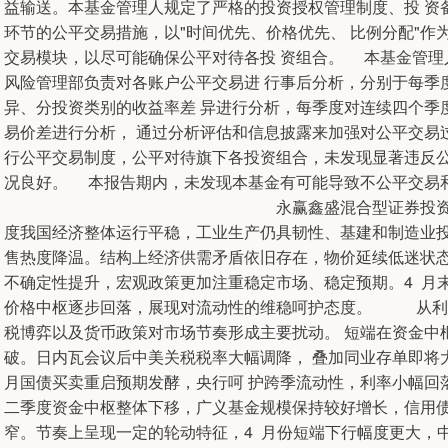
益输送。本基金管理人规定了严格的投资授权管理制度、投 资
环节的公平交易措施，以"时间优先、价格优先、 比例分配"
交易模块，以尽可能确保公平对待各投 资组合。 本基金管理
风险管理部负责对各账户公平交易进 行事后分析，分别于每季
异、分投资类别的收益率差 异进行分析，每季度对连续四个季
易价差进行分析， 通过分析评估和信息披露来加强对公平交易
行公平交易制度，公平对待旗下各投资组合，未发现显著违反公
况良好。 本报告期内，未发现本基金有可能导致不公平交易
永赢鑫盛混合型证券投资基金 2025 
度我国经济整体运行平稳，工业生产仍具韧性、基建和制造业投
售热度降温。结构上经济供需矛盾依旧存在，物价延续低迷状态
不确定性提升，宏观政策更加注重稳定市场、稳定预期。4 月
价格中枢逐步回落，展现对流动性的维稳呵护态度。 从利
税博弈以及货币政策对市场节奏形成主要扰动。 短端在资金中
破。日内瓦会议后中美关税税率大幅调降， 叠加同业存单即将
月国债买卖重启预期发酵，央行呵 护跨季流动性，利率小幅
二季度资金中枢整体下移，广义基金规模保持较好增长，信用债
窄。节奏上呈现一定的轮动特征，4 月份短端下行幅度更大，中