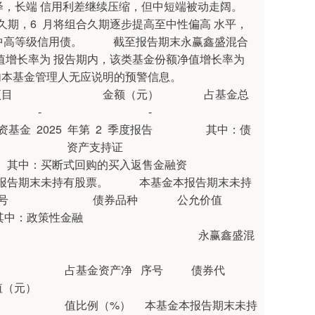
绎，长端 信用利差继续压缩，但中短端被动走阔。
期，6 月将组合久期逐步提高至中性偏高 水平，
置中高等级信用债。 截至报告期末永赢鑫盛混合
额净值增长率为 报告期内，该类基金份额净值增长率为
期内本基金管理人无应说明的预警信息。
目 金额（元） 占基金总
股票 - -
 年第 2 季度报告 其中：债
76 资产支持证
购的买入返售金融资
股票。 本基金本报告期末未持
股票。 序号 债券品种 公允价值
：政策性金融
永赢鑫盛混
序号 债券代
（元）
金本报告期末未持