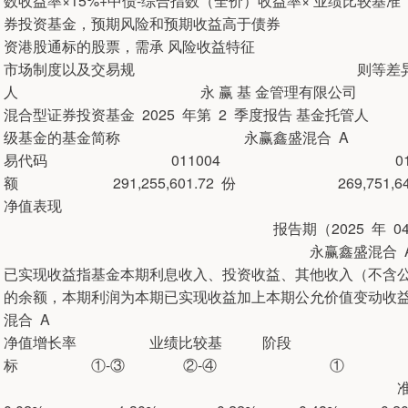
数收益率×15%+中债-综合指数（全价）收
券投资基金，预期风险和预期收益高于债券
资港股通标的股票，需承 风险收益特征 担
市场制度以及交易规 则等差异带来的特
人 永 赢 基 金管
混合型证券投资基金 2025 年第 2 季度报告 
级基金的基金简称 永赢鑫盛混合 A 永
易代码 011004 019660 报
额 291,255,601.72 份 269,751
净值表现 单位
报告期（2025 年 04 月 01 日-202
永赢鑫盛混合 A 永赢鑫盛
已实现收益指基金本期利息收入、投资收益、其他收入（不含公
的余额，本期利润为本期已实现收益加上本期
混合 A 业绩比
净值增长率 业绩比较基
标 ①-③ ②-④ ① 标准
准差④ 过去三个