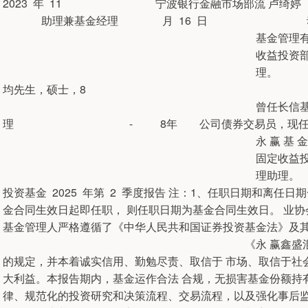
2023 年 11 宁波银行金融市
助理兼基金经理 月 16 日 动性管
基金管理有限公司
收益投资部总经
理。
均先生，硕士，8 年证券
曾任长信基金有限责任 易
理 - 8年 公司债券交易员，
永 赢 基 金管理有
固定收益投资部基
理助理。 永赢
投资基金 2025 年第 2 季度报告 注：1、任职日期和离
金合同生效日起即任职， 则任职日期为基金合同生效日。 业
基金管理人严格遵循了《中华人民共和国证券投资基金法》及
《永 赢鑫盛混合型证券投资基金基
的规定，并本着诚实信用、勤勉尽责、取信于 市场、取信于社
大利益。本报告期内，基金运作合法 合规，无损害基金份额持
律、规范化的投资研究和决策流程、交易流程，以及强化事后监