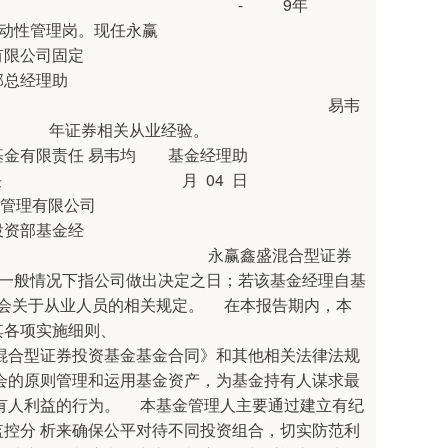
场部流 卢绮婷 - 9年
理岗。现任永赢
固定
理助
 易韦
相关从业经验。
韦均 基金经理助
现任 月 04 日
限公司
金经
鑫盛混合型证券
任日期一般情况下指公司做出决定之日；若该基金经理自基
协会关于从业人员的相关规定。 在本报告期内，本
其各项实施细则、
金合同》和其他相关法律法规
会的原则管理和运用基金资产，为基金持有人谋求最
有人利益的行为。 本基金管理人主要通过建立有纪
控分 析来确保公平对待不同投资组合，切实防范利