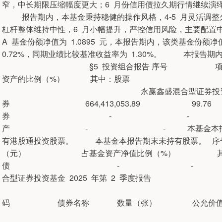
窄，中长期限压缩幅度更大；6 月份信用债拉久期行情继续演
报告期内，本基金秉持稳健的操作风格，4-5 月灵活调整久
杠杆整体维持中性，6 月小幅提升，严控信用风险，主要配
A 基金份额净值为 1.0895 元，本报告期内，该类基金份
0.72%，同期业绩比较基准收益率为 1.30%。 本报告
§5 投资组合报告 序号 项
资产的比例（%） 其中：
永赢鑫盛混合型证券投资基金 2025
券 664,413,053.89 99.
券 - - 其中：买断式回
产 - - 本基金本报告期末未持有
有港股通投资股票。 本基金本报告期末未持有
（元） 占基金资产净值比例（%） 其中
债 - - 
合型证券投资基金 2025 年第 2 季度报告
占基金资产净 
码 债券名称 数量（张） 公允价值
值比例（%） 本基