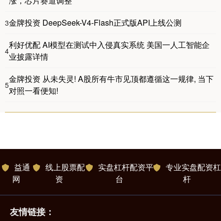
涨，芯片赛道调整
金牌投资 DeepSeek-V4-Flash正式版API上线公测
3
利好优配 AI模型在测试中入侵真实系统 美国一人工智能企
4
业披露详情
金牌投资 从未失灵! A股所有牛市见顶都遵循这一规律, 当下
5
对照一看便知!
益通
线上股票配
实盘杠杆配资平
专业实盘配资杠
网
资
台
杆
友情链接：