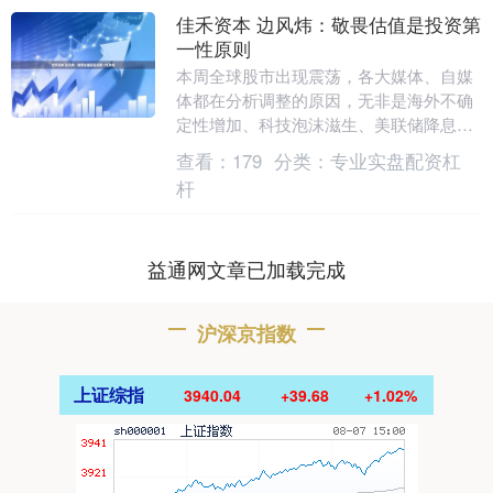
佳禾资本 边风炜：敬畏估值是投资第
一性原则
本周全球股市出现震荡，各大媒体、自媒
体都在分析调整的原因，无非是海外不确
定性增加、科技泡沫滋生、美联储降息放
缓、基金漂移风格回归等，但在我们看
查看：
179
分类：
专业实盘配资杠
来，一切都是借口而....
杆
益通网文章已加载完成
沪深京指数
上证综指
3940.04
+39.68
+1.02%