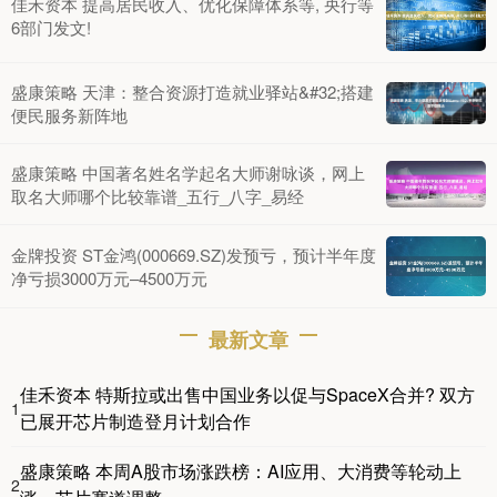
佳禾资本 提高居民收入、优化保障体系等, 央行等
6部门发文!
盛康策略 天津：整合资源打造就业驿站&#32;搭建
便民服务新阵地
盛康策略 中国著名姓名学起名大师谢咏谈，网上
取名大师哪个比较靠谱_五行_八字_易经
金牌投资 ST金鸿(000669.SZ)发预亏，预计半年度
净亏损3000万元–4500万元
最新文章
佳禾资本 特斯拉或出售中国业务以促与SpaceX合并? 双方
1
已展开芯片制造登月计划合作
盛康策略 本周A股市场涨跌榜：AI应用、大消费等轮动上
2