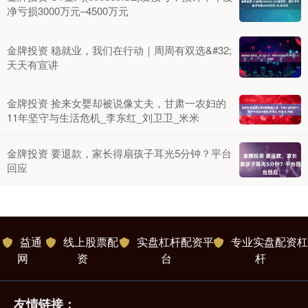
净亏损3000万元–4500万元
金牌投资 稳就业，我们在行动｜周周有双选&#32;
天天有宣讲
金牌投资 捡来女婴却被说像丈夫，甘肃一农妇的
11年坚守与生活危机_李东红_刘卫卫_米米
金牌投资 要退款，家长得扇孩子耳光5分钟？平台
回应
益通
线上股票配
实盘杠杆配资平
专业实盘配资杠
网
资
台
杆
友情链接：