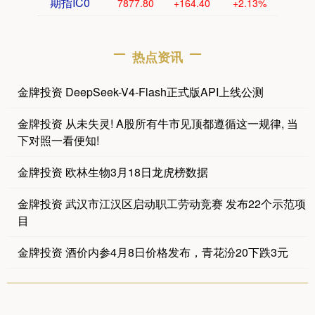
期指IC0
7877.80
+164.40
+2.13%
热点资讯
金牌投资 DeepSeek-V4-Flash正式版API上线公测
金牌投资 从未失灵! A股所有牛市见顶都遵循这一规律, 当
下对照一看便知!
金牌投资 欧林生物3月18日龙虎榜数据
金牌投资 武汉市江汉区启动职工劳动竞赛 发布22个示范项
目
金牌投资 酒价内参4月8日价格发布，青花汾20下跌3元