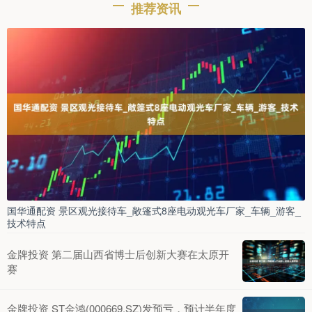
推荐资讯
国华通配资 景区观光接待车_敞篷式8座电动观光车厂家_车辆_游客_
技术特点
金牌投资 第二届山西省博士后创新大赛在太原开
赛
金牌投资 ST金鸿(000669.SZ)发预亏，预计半年度