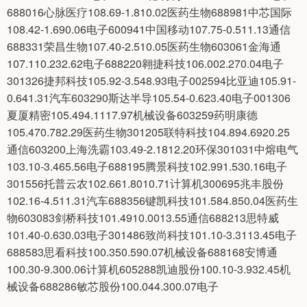
688016心脉医疗108.69-1.810.02医药生物688981中芯国际
108.42-1.690.06电子600941中国移动107.75-0.511.13通信
688331荣昌生物107.40-2.510.05医药生物603061金海通
107.110.232.62电子688220翱捷科技106.002.270.04电子
301326捷邦科技105.92-3.548.93电子002594比亚迪105.91-
0.641.31汽车603290斯达半导105.54-0.623.40电子001306
夏厦精密105.494.1117.97机械设备603259药明康德
105.470.782.29医药生物301205联特科技104.894.6920.25
通信603200上海洗霸103.49-2.1812.20环保301031中熔电气
103.10-3.465.56电子688195腾景科技102.991.530.16电子
301556托普云农102.661.8010.71计算机300695兆丰股份
102.16-4.511.31汽车688356键凯科技101.584.850.04医药生
物603083剑桥科技101.4910.0013.55通信688213思特威
101.40-0.630.03电子301486致尚科技101.10-3.3113.45电子
688583思看科技100.350.590.07机械设备688168安博通
100.30-9.300.06计算机605288凯迪股份100.10-3.932.45机
械设备688286敏芯股份100.044.300.07电子