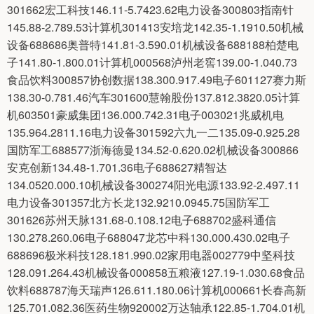
301662宏工科技146.11-5.7423.62电力设备300803指南针
145.88-2.789.53计算机301413安培龙142.35-1.1910.50机械
设备688686奥普特141.81-3.590.01机械设备688188柏楚电
子141.80-1.800.01计算机000568泸州老窖139.00-1.040.73
食品饮料300857协创数据138.300.917.49电子601127赛力斯
138.30-0.781.46汽车301600慧翰股份137.812.3820.05计算
机603501豪威集团136.000.742.31电子003021兆威机电
135.964.2811.16电力设备301592六九一二135.09-0.925.28
国防军工688577浙海德曼134.52-0.620.02机械设备300866
安克创新134.48-1.701.36电子688627精智达
134.0520.000.10机械设备300274阳光电源133.92-2.497.11
电力设备301357北方长龙132.9210.0945.75国防军工
301626苏州天脉131.68-0.108.12电子688702盛科通信
130.278.260.06电子688047龙芯中科130.000.430.02电子
688696极米科技128.181.990.02家用电器002779中坚科技
128.091.264.43机械设备000858五粮液127.19-1.030.68食品
饮料688787海天瑞声126.611.180.06计算机000661长春高新
125.701.082.36医药生物920002万达轴承122.85-1.704.01机