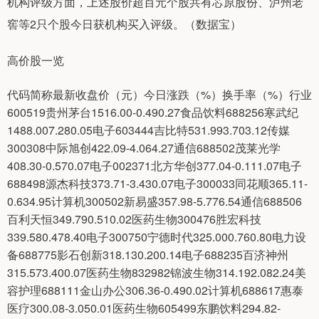
机构评级方面，上述股价超百元个股共有芯原股份、泸州老
窖等2只个股今日获机构买入评级。（数据宝）
高价股一览
代码简称最新收盘价（元）今日涨跌（%）换手率（%）行业
600519贵州茅台1516.00-0.490.27食品饮料688256寒武纪
1488.007.280.05电子603444吉比特531.993.703.12传媒
300308中际旭创422.09-4.064.27通信688502茂莱光学
408.30-0.570.07电子002371北方华创377.04-0.111.07电子
688498源杰科技373.71-3.430.07电子300033同花顺365.11-
0.634.95计算机300502新易盛357.98-5.776.54通信688506
百利天恒349.790.510.02医药生物300476胜宏科技
339.580.478.40电子300750宁德时代325.000.760.80电力设
备688775影石创新318.130.200.14电子688235百济神州
315.573.400.07医药生物832982锦波生物314.192.082.24美
容护理688111金山办公306.36-0.490.02计算机688617惠泰
医疗300.08-3.050.01医药生物605499东鹏饮料294.82-