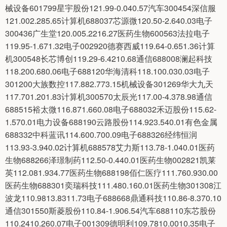
械设备601799星宇股份121.99-0.040.57汽车300454深信服
121.002.285.65计算机688037芯源微120.50-2.640.03电子
300436广生堂120.005.2216.27医药生物600563法拉电子
119.95-1.671.32电子002920德赛西威119.64-0.651.36计算
机300548长芯博创119.29-6.4210.68通信688008澜起科技
118.200.680.06电子688120华海清科118.100.030.03电子
301200大族数控117.882.773.15机械设备301269华大九天
117.701.201.83计算机300570太辰光117.00-4.378.98通信
688515裕太微116.871.660.08电子688032禾迈股份115.62-
1.570.01电力设备688190云路股份114.923.540.01有色金属
688332中科蓝讯114.600.700.09电子688326经纬恒润
113.93-3.940.02计算机688578艾力斯113.78-1.040.01医药
生物688266泽璟制药112.50-0.440.01医药生物002821凯莱
英112.081.934.77医药生物688198佰仁医疗111.760.930.00
医药生物688301奕瑞科技111.480.160.01医药生物301308江
波龙110.9813.8311.73电子688668鼎通科技110.86-8.370.10
通信301550斯菱股份110.84-1.906.54汽车688110东芯股份
110.2410.260.07电子001309德明利109.7810.0010.35电子