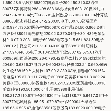
1.650.28食品饮料688027国盾量子290.150.310.03通信
300757罗博特科288.408.838.66机械设备603129春风动力
284.984.821.84汽车688692达梦数据266.03-3.960.04计算机
688608恒玄科技254.01-2.260.03电子300760迈瑞医疗
240.99-1.130.57医药生物300870欧陆通224.50-0.866.24电
力设备688041海光信息220.02-0.370.04电子301489思泉新
材219.07-3.208.19电子603893瑞芯微215.651.824.50电子
688012中微公司211.51-0.140.02电子688279峰岹科技
211.394.440.05电子301345涛涛车业208.102.575.81汽车
600809山西汾酒206.26-0.790.42食品饮料301590优优绿能
204.50-3.6816.37电力设备600436片仔癀203.24-0.560.46医
药生物688169石头科技197.00-2.230.02家用电器002916深
南电路195.37-3.111.72电子300896爱美客194.91-3.032.24
美容护理688068热景生物193.02-1.320.03医药生物688018
乐鑫科技190.501.000.04电子603986兆易创新
190.217.2110.67电子301630同宇新材188.77-5.6417.01电子
300779惠城环保185.951.972.87环保300394天孚通信
185.65-6.525.47通信688521芯原股份183.6020.000.08电子