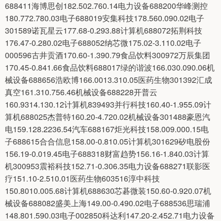
688411海博思创182.502.760.14电力设备688200华峰测控
180.772.780.03电子688019安集科技178.560.090.02电子
301589诺瓦星云177.68-0.293.88计算机688072拓荆科技
176.47-0.280.02电子688052纳芯微175.02-3.110.02电子
000596古井贡酒170.60-1.390.79食品饮料300972万辰集团
170.45-0.841.66食品饮料688017绿的谐波166.030.090.06机
械设备688656浩欧博166.0013.310.05医药生物301392汇成
真空161.310.756.46机械设备688228开普云
160.9314.130.12计算机839493并行科技160.40-1.955.09计
算机688025杰普特160.20-4.720.02机械设备301488豪恩汽
电159.128.2236.54汽车688167炬光科技158.009.000.15电
子688615合合信息158.00-0.810.05计算机301629矽电股份
156.19-0.019.45电子688318财富趋势156.16-1.840.03计算
机300953震裕科技152.71-0.306.35电力设备688271联影医
疗151.10-2.510.01医药生物603516淳中科技
150.8010.005.68计算机688630芯碁微装150.60-0.920.07机
械设备688082盛美上海149.00-0.490.02电子688536思瑞浦
148.801.590.03电子002850科达利147.20-2.452.71电力设备