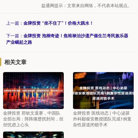
益通网提示：文章来自网络，不代表本站观点。
上一篇：
金牌投资 “坐不住了”！价格大跳水！
下一篇：
金牌投资 泡桐奇迹！焦裕禄治沙遗产催生兰考民族乐器
产业崛起之路
相关文章
金牌投资 郑钦文退赛，中国队
金牌投资 医线动态 | 中心泌尿
全部出局：阵阵痛楚扰肘间，丝
外科鄢俊安教授团队完成1例复
丝忧虑上心头
杂性尿道闭锁手术