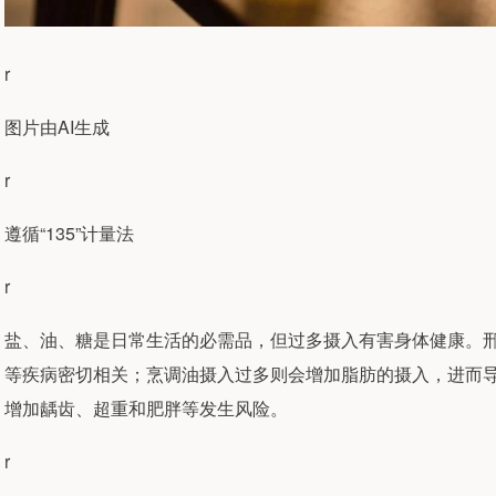
r
图片由AI生成
r
遵循“135”计量法
r
盐、油、糖是日常生活的必需品，但过多摄入有害身体健康。
等疾病密切相关；烹调油摄入过多则会增加脂肪的摄入，进而
增加龋齿、超重和肥胖等发生风险。
r