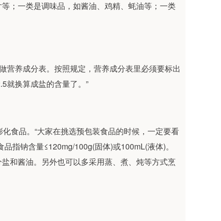
片等；一类是调味品，如酱油、鸡精、蚝油等；一类
叫做营养成分表。按照规定，营养成分表里必须要标出
.5就换算成盐的含量了。”
食和膨化食品。“大家在挑选预包装食品的时候，一定要看
量≤120mg/100g(固体)或100mL(液体)。
分盐和酱油。另外也可以多采用蒸、煮、炖等方式烹