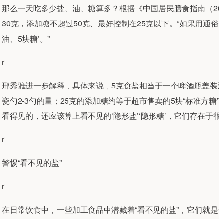
那么一天吃多少盐、油、糖算多？根据《中国居民膳食指南（20
30克，添加糖不超过50克、最好控制在25克以下。“如果用通俗的
油、5块糖’。”
r
邢秀雅进一步解释，具体来说，5克食盐相当于一个啤酒瓶盖装满
瓷勺2-3勺的量；25克的添加糖约等于超市售卖的5块“标准方
看得见的，还应该算上看不见的‘隐形盐’‘隐形糖’，它们存在于
r
警惕“看不见的盐”
r
在日常饮食中，一些加工食品中潜藏着“看不见的盐”，它们就是