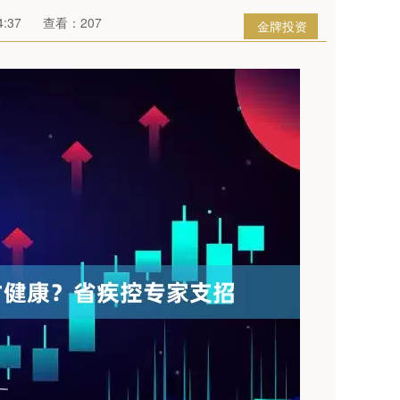
:37
查看：207
金牌投资