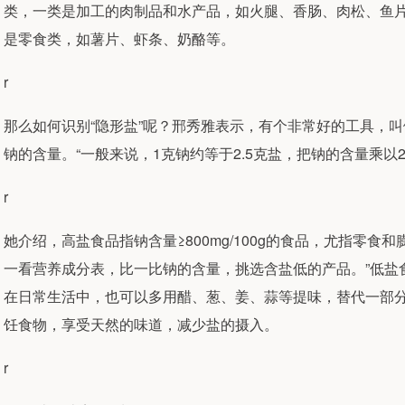
类，一类是加工的肉制品和水产品，如火腿、香肠、肉松、鱼
是零食类，如薯片、虾条、奶酪等。
r
那么如何识别“隐形盐”呢？邢秀雅表示，有个非常好的工具，
钠的含量。“一般来说，1克钠约等于2.5克盐，把钠的含量乘以2
r
她介绍，高盐食品指钠含量≥800mg/100g的食品，尤指零
一看营养成分表，比一比钠的含量，挑选含盐低的产品。”低盐食品指钠含
在日常生活中，也可以多用醋、葱、姜、蒜等提味，替代一部
饪食物，享受天然的味道，减少盐的摄入。
r